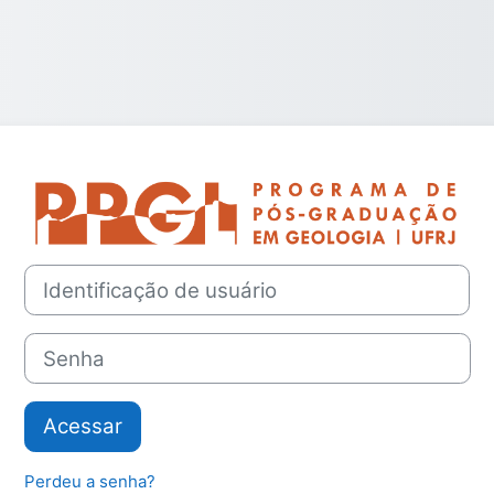
Acesso a Moodl
Avançar para criar nova conta
Identificação de usuário
Senha
Acessar
Perdeu a senha?